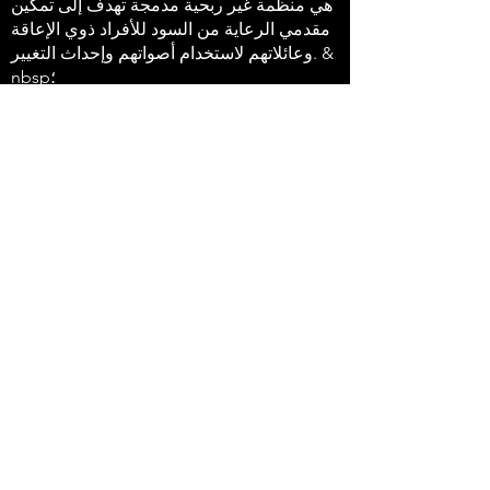
هي منظمة غير ربحية مدمجة تهدف إلى تمكين
مقدمي الرعاية من السود للأفراد ذوي الإعاقة
وعائلاتهم لاستخدام أصواتهم وإحداث التغيير. &
nbsp؛
647-4
91-3775
info@sawubonaacs.org
بيان إمكانية الوصول
سياسة الخصوصية
© 2023 Sawubona أفريكينتريك
دائرة الدعم. كل الحقوق محفوظة.