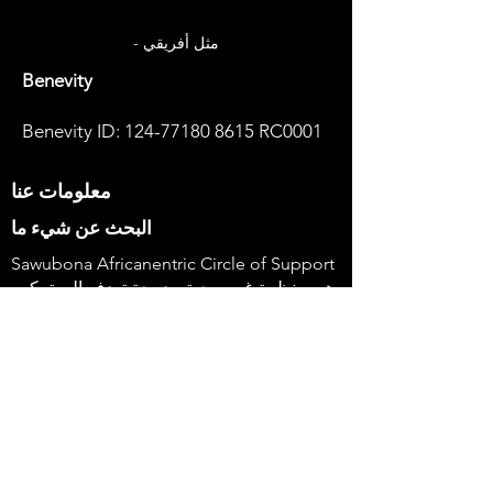
- مثل أفريقي
Benevity
Benevity ID:
124-77180 8615
RC0001
معلومات عنا
البحث عن شيء ما
Sawubona Africanentric Circle of Support
هي منظمة غير ربحية مدمجة تهدف إلى تمكين
مقدمي الرعاية من السود للأفراد ذوي الإعاقة
وعائلاتهم لاستخدام أصواتهم وإحداث التغيير. &
nbsp؛