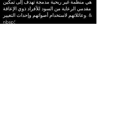
هي منظمة غير ربحية مدمجة تهدف إلى تمكين
مقدمي الرعاية من السود للأفراد ذوي الإعاقة
وعائلاتهم لاستخدام أصواتهم وإحداث التغيير. &
nbsp؛
647-4
91-3775
info@sawubonaacs.org
بيان إمكانية الوصول
سياسة الخصوصية
© 2023 Sawubona أفريكينتريك