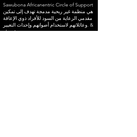
Sawubona Africanentric Circle of Support
هي منظمة غير ربحية مدمجة تهدف إلى تمكين
مقدمي الرعاية من السود للأفراد ذوي الإعاقة
وعائلاتهم لاستخدام أصواتهم وإحداث التغيير. &
nbsp؛
647-4
91-3775
info@sawubonaacs.org
بيان إمكانية الوصول
سياسة الخصوصية